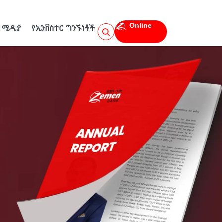
Online
ሚዲያ
የኢንቨስተር ግንኙነቶች