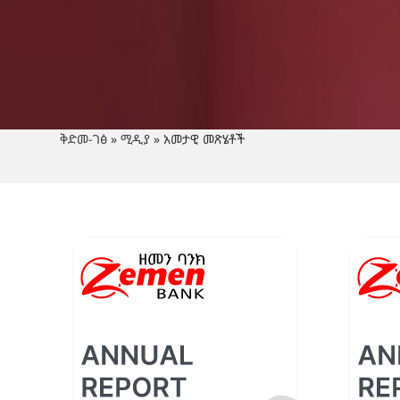
ቅድመ-ገፅ
»
ሚዲያ
»
አመታዊ መጽሄቶች