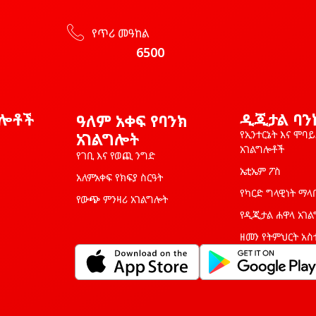
የጥሪ መዓከል
6500
ግሎቶች
ዲጂታል ባን
ዓለም አቀፍ የባንክ
የኢንተርኔት እና ሞባ
አገልግሎት
አገልግሎቶች
የገቢ እና የወጪ ንግድ
ኤቲኤም ፖስ
አለምአቀፍ የክፍያ ስርዓት
የካርድ ግላዊነት ማላ
የውጭ ምንዛሪ አገልግሎት
የዲጂታል ሐዋላ አገ
ዘመን የትምህርት አስ