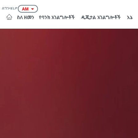
ለግንዛቤዎ
AM
EN
ስለ ዘመን
የባንክ አገልግሎቶች
ዲጂታል አገልግሎቶች
እኔ