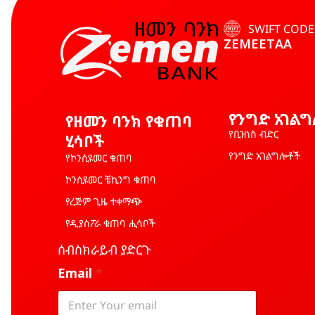
SWIFT CODE
ZEMEETAA
የንግድ አገል
የዘመን ባንክ የቁጠባ
የቢዝነስ ብድር
ሂሳቦች
የንግድ አገልግሎቶች
የኮንሲዩመር ቁጠባ
ኮንሲዩመር ቼኪንግ ቁጠባ
የረጅም ጊዜ ተቀማጭ
የዲያስፖራ ቁጠባ ሒሳቦች
ሰብስክራይብ ያድርጉ
E
Email
*
m
a
i