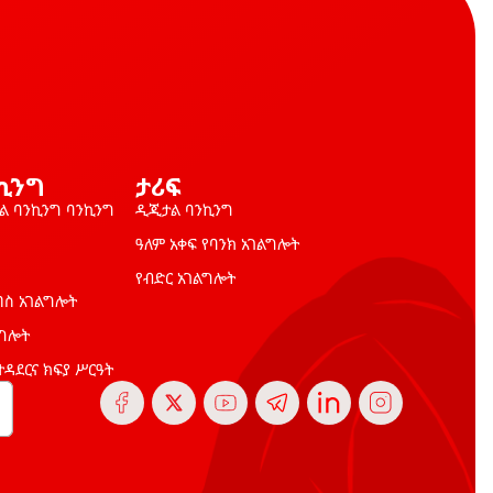
ኪንግ
ታሪፍ
ይል ባንኪንግ ባንኪንግ
ዲጂታል ባንኪንግ
ዓለም አቀፍ የባንክ አገልግሎት
የብድር አገልግሎት
በስ አገልግሎት
ልግሎት
ተዳደርና ክፍያ ሥርዓት