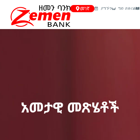
መገኛ
ያግኙን
ግድ ይለናል
አመታዊ መጽሄቶች