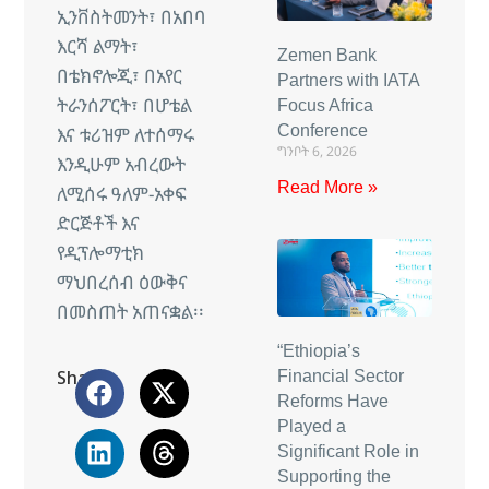
ኢንቨስትመንት፣ በአበባ
እርሻ ልማት፣
Zemen Bank
በቴክኖሎጂ፣ በአየር
Partners with IATA
ትራንሰፖርት፣ በሆቴል
Focus Africa
Conference
እና ቱሪዝም ለተሰማሩ
ግንቦት 6, 2026
እንዲሁም አብረውት
Read More »
ለሚሰሩ ዓለም-አቀፍ
ድርጅቶች እና
የዲፕሎማቲክ
ማህበረሰብ ዕውቅና
በመስጠት አጠናቋል፡፡
“Ethiopia’s
Share
Financial Sector
Reforms Have
Played a
Significant Role in
Supporting the