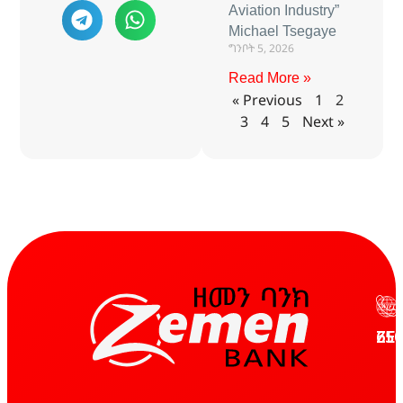
Aviation Industry”
Michael Tsegaye
ግንቦት 5, 2026
Read More »
« Previous
1
2
3
4
5
Next »
ZE
65