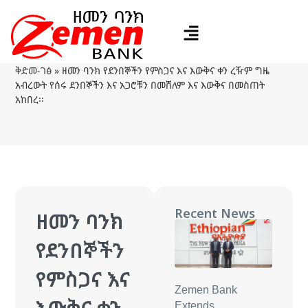
ቅድመ-ገፅ
»
ዘመን ባንክ የደንበኞችን የምስጋና እና እውቅና ቀን ረዥም ግዜ
አብረውት የሰሩ ደንበኞችን እና አጋሮቹን በመሸለም እና እውቅና በመስጠት
አከበረ፡፡
Recent News
ዘመን ባንክ
የደንበኞችን
የምስጋና እና
Zemen Bank
እውቅና ቀን
Extends