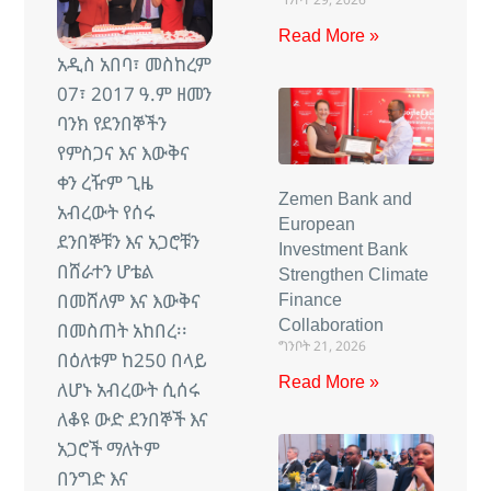
Read More »
አዲስ አበባ፣ መስከረም
07፣ 2017 ዓ.ም ዘመን
ባንክ የደንበኞችን
የምስጋና እና እውቅና
ቀን ረዥም ጊዜ
Zemen Bank and
አብረውት የሰሩ
European
ደንበኞቹን እና አጋሮቹን
Investment Bank
በሸራተን ሆቴል
Strengthen Climate
በመሸለም እና እውቅና
Finance
Collaboration
በመስጠት አከበረ፡፡
ግንቦት 21, 2026
በዕለቱም ከ250 በላይ
Read More »
ለሆኑ አብረውት ሲሰሩ
ለቆዩ ውድ ደንበኞች እና
አጋሮች ማለትም
በንግድ እና