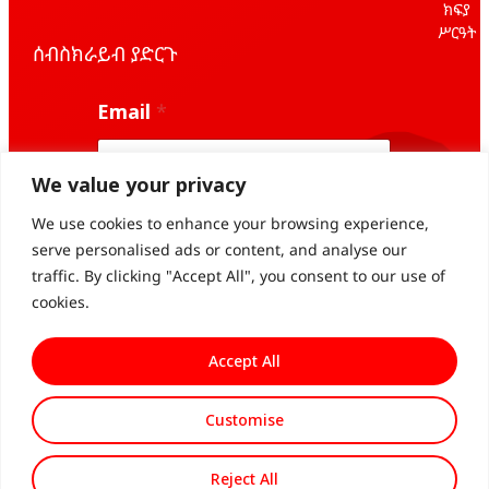
ክፍያ
ሥርዓት
ሰብስክራይብ ያድርጉ
E
Email
*
m
a
i
l
We value your privacy
E
m
We use cookies to enhance your browsing experience,
Subscribe
a
serve personalised ads or content, and analyse our
i
traffic. By clicking "Accept All", you consent to our use of
l
E
cookies.
m
a
Accept All
i
l
Customise
© 2026 All Rights
የግላዊነት
Powered By
Reserved
መመሪያ
360ground
Reject All