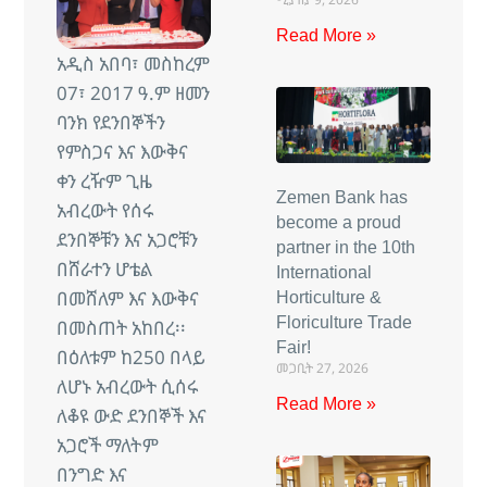
Read More »
አዲስ አበባ፣ መስከረም
07፣ 2017 ዓ.ም ዘመን
ባንክ የደንበኞችን
የምስጋና እና እውቅና
ቀን ረዥም ጊዜ
Zemen Bank has
አብረውት የሰሩ
become a proud
ደንበኞቹን እና አጋሮቹን
partner in the 10th
በሸራተን ሆቴል
International
በመሸለም እና እውቅና
Horticulture &
Floriculture Trade
በመስጠት አከበረ፡፡
Fair!
በዕለቱም ከ250 በላይ
መጋቢት 27, 2026
ለሆኑ አብረውት ሲሰሩ
Read More »
ለቆዩ ውድ ደንበኞች እና
አጋሮች ማለትም
በንግድ እና