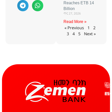
Reaches ETB 14
Billion
ጥር 27, 2026
Read More »
« Previous
1
2
3
4
5
Next »
ZE
65