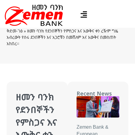
ቅድመ-ገፅ
»
ዘመን ባንክ የደንበኞችን የምስጋና እና እውቅና ቀን ረዥም ግዜ
አብረውት የሰሩ ደንበኞችን እና አጋሮቹን በመሸለም እና እውቅና በመስጠት
አከበረ፡፡
Recent News
ዘመን ባንክ
የደንበኞችን
የምስጋና እና
Zemen Bank &
እውቅና ቀን
European