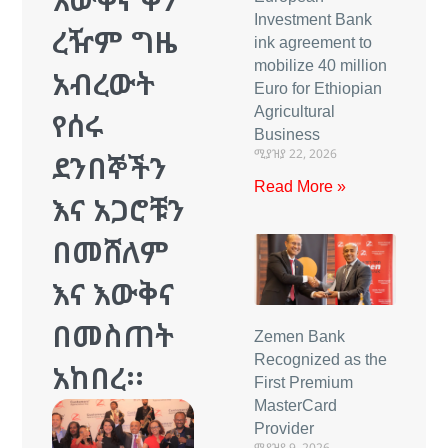
Investment Bank
ረዥም ግዜ
ink agreement to
mobilize 40 million
አብረውት
Euro for Ethiopian
Agricultural
የሰሩ
Business
ሚያዝያ 22, 2026
ደንበኞችን
Read More »
እና አጋሮቹን
በመሸለም
እና እውቅና
በመስጠት
Zemen Bank
Recognized as the
አከበረ፡፡
First Premium
MasterCard
Provider
ሚያዝያ 9, 2026