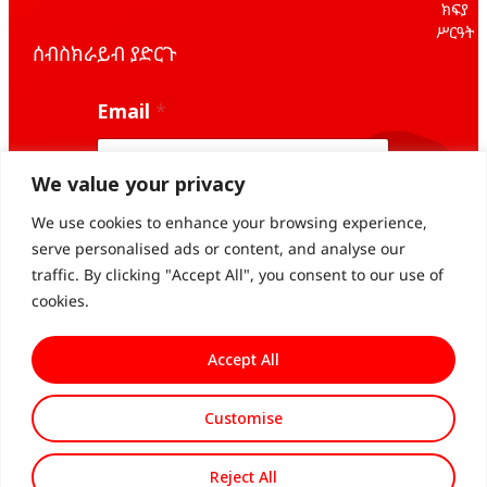
ክፍያ
ሥርዓት
ሰብስክራይብ ያድርጉ
E
Email
*
m
a
i
l
We value your privacy
E
m
We use cookies to enhance your browsing experience,
Subscribe
a
serve personalised ads or content, and analyse our
i
traffic. By clicking "Accept All", you consent to our use of
l
E
cookies.
m
a
Accept All
i
l
Customise
© 2026 All Rights
የግላዊነት
Powered By
Reserved
መመሪያ
360ground
Reject All