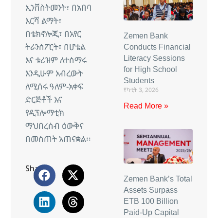
ኢንቨስትመንት፣ በአበባ
እርሻ ልማት፣
በቴክኖሎጂ፣ በአየር
Zemen Bank
ትራንሰፖርት፣ በሆቴል
Conducts Financial
Literacy Sessions
እና ቱሪዝም ለተሰማሩ
for High School
እንዲሁም አብረውት
Students
ለሚሰሩ ዓለም-አቀፍ
የካቲት 3, 2026
ድርጅቶች እና
Read More »
የዲፕሎማቲክ
ማህበረሰብ ዕውቅና
በመስጠት አጠናቋል፡፡
Share
Zemen Bank’s Total
Assets Surpass
ETB 100 Billion
Paid-Up Capital