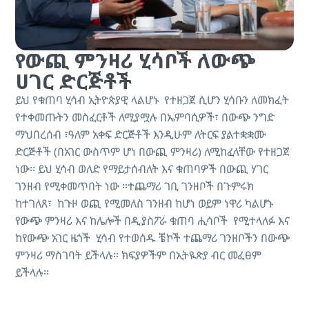
የውጪ ምንዛሪ ሂሳቦች ለውጭ
ሀገር ድርጅቶች
ይህ የቁጠባ ሂሳብ ኢትዮጵያዊ ላልሆኑ የተዘጋጀ ሲሆን ሂሳቡን ለመክፈት
የተቀመጡትን መስፈርቶች ለሚያሟሉ በኤምባሲዎች፣ በውጭ ንግድ
ማህበረሰብ ፣ዓለም አቀፍ ድርጅቶች እንዲሁም ለትርፍ ያልተ
ቋቋሙ
ድርጅቶች
(
በአገር
ውስጥም
ሆነ
በውጪ
ምንዛሪ
)
ለሚከፈላቸው የተዘጋጀ
ነው፡፡ ይህ ሂሳብ ወለድ የማይታሰብለት እና ቁጠባዎች በውጪ ሃገር
ገንዘብ የሚቀመጥበት ነው ፡፡
ተጨማሪ
ገቢ
ገንዘቦች
በጉምሩክ
ከተገለጸ፣
ከጉዞ
ወጪ
የሚመለስ
ገንዘብ
ከሆነ
ወይም
ነዋሪ
ካልሆኑ
የውጭ
ምንዛሪ
እና
ከሌሎች
በዲያስፖራ
ቁጠባ
ሒሳቦች
የሚተላለፉ
እና
ከየውጭ
አገር
ዜጎች
ሂሳብ
የተወሰዱ
ቼኮች
ተጨማሪ
ገንዘቦችን
በውጭ
ምንዛሪ
ማስገባት
ይችላሉ። ክፍያዎችም በኢትዪጵያ ብር መፈፀም
ይችላሉ፡፡