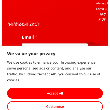
የትምህርት
አስተዳደርና
ክፍያ
ሥርዓት
ሰብስክራይብ ያድርጉ
*
Email
*
E
m
a
i
We value your privacy
l
*
We use cookies to enhance your browsing experience,
Subscribe
serve personalised ads or content, and analyse our
traffic. By clicking "Accept All", you consent to our use of
cookies.
Accept All
Customise