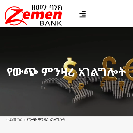
የውጭ ምንዛሪ አገልግሎት
ቅድመ-ገፅ
»
የውጭ ምንዛሪ አገልግሎት