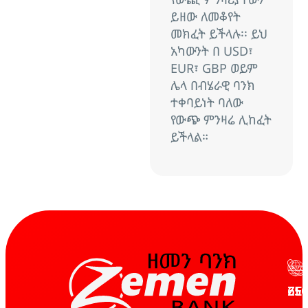
ይዘው
ለመቆየት
መክፈት
ይችላሉ፡፡
ይህ
አካውንት
በ
USD
፣
EUR
፣
GBP
ወይም
ሌላ
በብሄራዊ
ባንክ
ተቀባይነት
ባለው
የውጭ
ምንዛሬ
ሊከፈት
ይችላል።
ZE
65