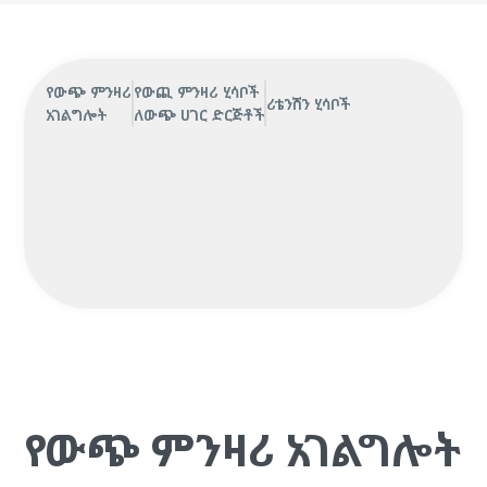
የውጭ ምንዛሪ
የውጪ ምንዛሪ ሂሳቦች
ሪቴንሽን ሂሳቦች
አገልግሎት
ለውጭ ሀገር ድርጅቶች
የውጭ ምንዛሪ አገልግሎት