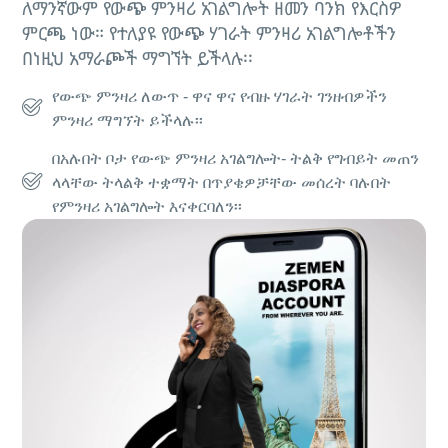
ለማንኛውም የውጭ ምንዛሪ አገልግሎት ዘመን
ባንክ
የእርስዎ
ምርጫ ነው። የተለያዩ የውጭ ሃገራት ምንዛሪ አገልግሎቶችን
በነዚህ አማራጮች ማግኘት ይችላሉ፡፡
የውጭ ምንዛሪ ለውጥ - ዋና ዋና የብዙ ሃገራት ገንዘብዎችን
ምንዛሪ ማግኘት ይችላሉ፡፡
በአሉበት ቦታ የውጭ ምንዛሪ አገልግሎት- ትልቅ የግብይት መጠን
ላላቸው ትላልቅ ተቋማት በጥያቄዎቻቸው መሰረት ባሉበት
የምንዛሪ አገልግሎት እናቀርባለን፡፡