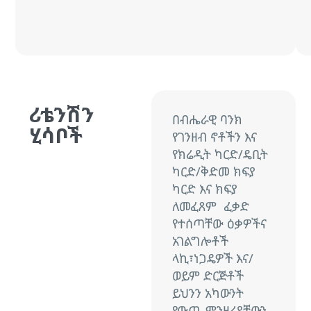
ሪቴንሽን
በብሔራዊ
ባንክ
ሂሳቦች
የገንዘብ
ኖቶችን
እና
የክሬዲት
ካርድ
/
ዴቢት
ካርድ
/
ቅድመ
ክፍያ
ካርድ
እና
ክፍያ
ለመፈጸም
ፈቃድ
የተሰጣቸው
ዕቃዎችና
አገልግሎቶች
ላኪ፣ነጋዴዎች
እና
/
ወይም
ድርጅቶች
ይህንን
አካውንት
የውጪ
ምንዛሪያቸውን