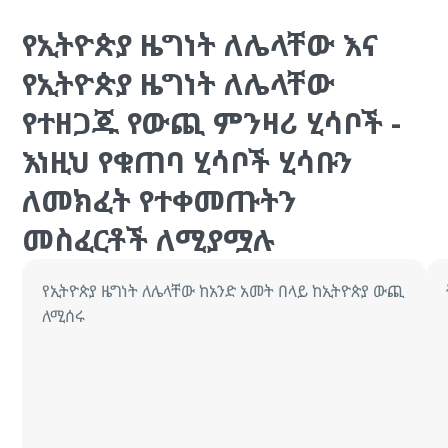
የኢትዮጵያ ዜግነት ለሌላቸው እና
የኢትዮጵያ ዜግነት ለሌላቸው
የተዘጋጁ የውጪ ምንዛሪ ሂሳቦች -
እነዚህ የቁጠባ ሂሳቦች ሂሳቡን
ለመክፈት የተቀመጡትን
መስፈርቶች ለሚያሟሉ
የኢትዮጵያ ዜግነት ለሌላቸው ከአንድ አመት በላይ ከኢትዮጵያ ውጪ
ለሚሰሩ