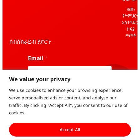
ዘመን
የትምህርት
አስተዳደርና
ክፍያ
ሥርዓት
ሰብስክራይብ ያድርጉ
E
Email
*
m
a
i
l
We value your privacy
*
*
We use cookies to enhance your browsing experience,
Subscribe
serve personalised ads or content, and analyse our
traffic. By clicking "Accept All", you consent to our use of
cookies.
Accept All