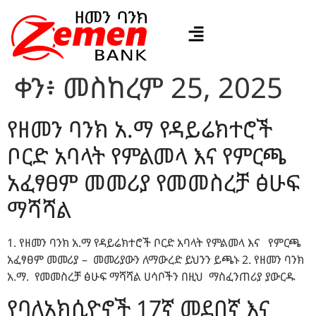
ቀን፥
መስከረም 25, 2025
የዘመን ባንክ አ.ማ የዳይሬክተሮች
ቦርድ አባላት የምልመላ እና የምርጫ
አፈፃፀም መመሪያ የመመስረቻ ፅሁፍ
ማሻሻል
1. የዘመን ባንክ አ.ማ የዳይሬክተሮች ቦርድ አባላት የምልመላ እና የምርጫ
አፈፃፀም መመሪያ – መመሪያውን ለማውረድ ይህንን ይጫኑ 2. የዘመን ባንክ
አ.ማ. የመመስረቻ ፅሁፍ ማሻሻል ሀሳቦችን በዚህ ማስፈንጠሪያ ያውርዱ
የባለአክሲዮኖች 17ኛ መደበኛ እና