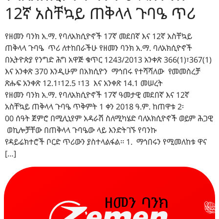
12ኛ አስቸኳይ ጠቅላላ ጉባዔ ጥሪ
የዘመን ባንክ አ.ማ. የባለአክሲዮኖች 17ኛ መደበኛ እና 12ኛ አስቸኳይ
ጠቅላላ ጉባዔ ጥሪ ለተከበራችሁ የዘመን ባንክ አ.ማ. ባለአክሲዮኖች
በኢትዮጵያ የንግድ ሕግ አዋጅ ቁጥር 1243/2013 አንቀጽ 366(1)፣367(1)
እና አንቀጽ 370 እንዲሁም በአክሲዮን ማኅበሩ የተሻሻለው የመመስረቻ
ጽሑፍ አንቀጽ 12.1፣12.5 ፣13 እና አንቀጽ 14.1 መሠረት
የዘመን ባንክ አ.ማ. የባለአክሲዮኖች 17ኛ ዓመታዊ መደበኛ እና 12ኛ
አስቸኳይ ጠቅላላ ጉባዔ ጥቅምት 1 ቀን 2018 ዓ.ም. ከጠዋቱ 2፡
00 ሰዓት ጀምሮ በሚሊኒየም አዳራሽ ስለሚካሄድ ባለአክሲዮኖች ወይም ሕጋዊ
ወኪሎቻቸው በጠቅላላ ጉባዔው ላይ እንድትገኙ የባንኩ
የዳይሬክተሮች ቦርድ ጥሪውን ያስተላልፋል፡፡ 1. ማኅበሩን የሚመለከቱ ዋና
[…]