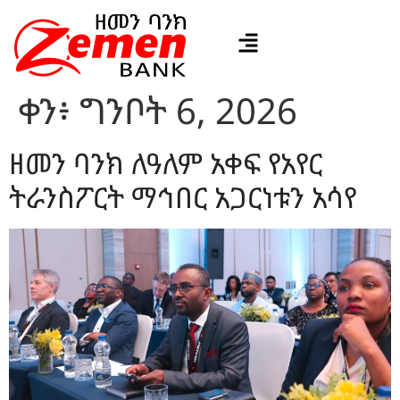
ቀን፥
ግንቦት 6, 2026
ዘመን ባንክ ለዓለም አቀፍ የአየር
ትራንስፖርት ማኅበር አጋርነቱን አሳየ