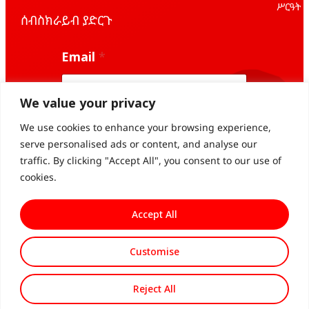
ሥርዓት
ሰብስክራይብ ያድርጉ
E
Email
*
m
a
i
l
We value your privacy
E
m
We use cookies to enhance your browsing experience,
Subscribe
a
serve personalised ads or content, and analyse our
i
traffic. By clicking "Accept All", you consent to our use of
l
*
cookies.
Accept All
Customise
© 2026 All Rights
የግላዊነት
Powered By
Reserved
መመሪያ
360ground
Reject All