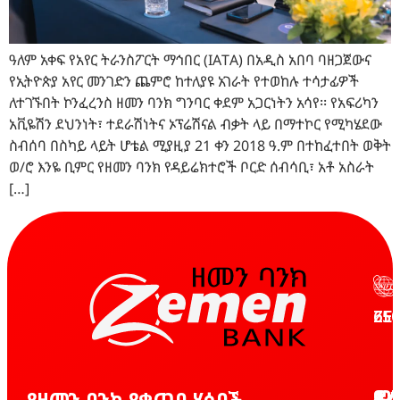
ዓለም አቀፍ የአየር ትራንስፖርት ማኅበር (IATA) በአዲስ አበባ ባዘጋጀውና
የኢትዮጵያ አየር መንገድን ጨምሮ ከተለያዩ አገራት የተወከሉ ተሳታፊዎች
ለተገኙበት ኮንፈረንስ ዘመን ባንክ ግንባር ቀደም አጋርነትን አሳየ፡፡ የአፍሪካን
አቪዬሽን ደህንነት፣ ተደራሽነትና ኦፕሬሽናል ብቃት ላይ በማተኮር የሚካሄደው
ስብሰባ በስካይ ላይት ሆቴል ሚያዚያ 21 ቀን 2018 ዓ.ም በተከፈተበት ወቅት
ወ/ሮ እንዬ ቢምር የዘመን ባንክ የዳይሬክተሮች ቦርድ ሰብሳቢ፣ አቶ አስራት
[…]
ZE
65
የን
ዲ
ታሪ
ዓ
የዘመን ባንክ የቁጠባ ሂሳቦች